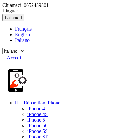
Chiamaci:
0652489801
Lingua:
Italiano

Français
English
Italiano

Accedi



Réparation iPhone
iPhone 4
iPhone 4S
iPhone 5
iPhone 5C
iPhone 5S
iPhone SE