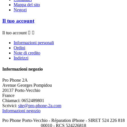
Mappa del sito
Negozi
Il tuo account
Il tuo account


Informazioni personali
Ordini
Note di credito
Indirizzi
Informazioni negozio
Pro Phone 2A
Avenue Georges Pompidou
20137 Porto-Vecchio
France
Chiamaci:
0652489801
Scrivici:
site@pro-phone-2a.com
Informazioni negozio
Pro Phone Porto-Vecchio - Réparation iPhone - SIRET 524 226 818
00010 - RCS 524226818