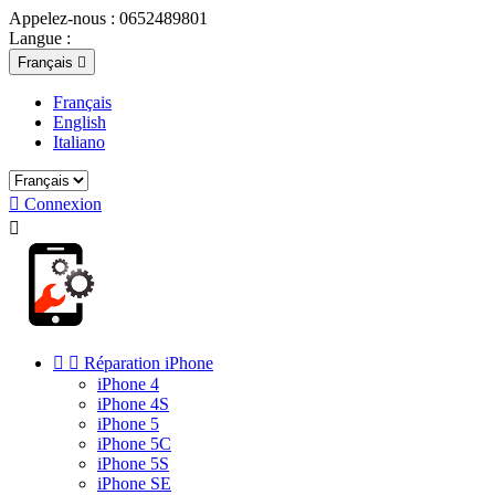
Appelez-nous :
0652489801
Langue :
Français

Français
English
Italiano

Connexion



Réparation iPhone
iPhone 4
iPhone 4S
iPhone 5
iPhone 5C
iPhone 5S
iPhone SE