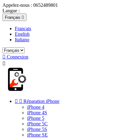
Appelez-nous :
0652489801
Langue :
Français

Français
English
Italiano

Connexion



Réparation iPhone
iPhone 4
iPhone 4S
iPhone 5
iPhone 5C
iPhone 5S
iPhone SE