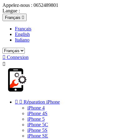
Appelez-nous :
0652489801
Langue :
Français

Français
English
Italiano

Connexion



Réparation iPhone
iPhone 4
iPhone 4S
iPhone 5
iPhone 5C
iPhone 5S
iPhone SE