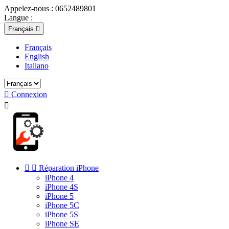
Appelez-nous :
0652489801
Langue :
Français

Français
English
Italiano

Connexion



Réparation iPhone
iPhone 4
iPhone 4S
iPhone 5
iPhone 5C
iPhone 5S
iPhone SE