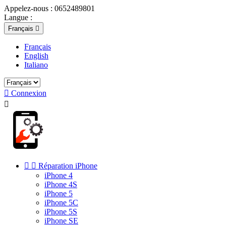
Appelez-nous :
0652489801
Langue :
Français

Français
English
Italiano

Connexion



Réparation iPhone
iPhone 4
iPhone 4S
iPhone 5
iPhone 5C
iPhone 5S
iPhone SE